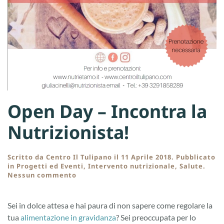
Open Day – Incontra la
Nutrizionista!
Scritto da
Centro Il Tulipano
il
11 Aprile 2018
. Pubblicato
in
Progetti ed Eventi
,
Intervento nutrizionale
,
Salute
.
su
Nessun commento
Open
Day
–
Sei in dolce attesa e hai paura di non sapere come regolare la
Incontra
tua
alimentazione in gravidanza
? Sei preoccupata per lo
la