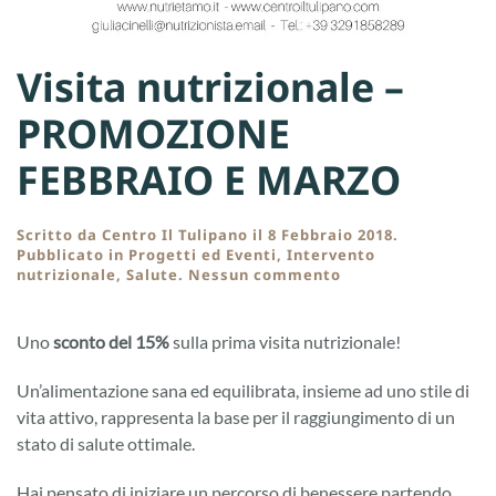
Visita nutrizionale –
PROMOZIONE
FEBBRAIO E MARZO
Scritto da
Centro Il Tulipano
il
8 Febbraio 2018
.
Pubblicato in
Progetti ed Eventi
,
Intervento
su
nutrizionale
,
Salute
.
Nessun commento
Visita
nutrizionale
–
Uno
sconto del 15%
sulla prima visita nutrizionale!
PROMOZIONE
FEBBRAIO
Un’alimentazione sana ed equilibrata, insieme ad uno stile di
E
MARZO
vita attivo, rappresenta la base per il raggiungimento di un
stato di salute ottimale.
Hai pensato di iniziare un percorso di benessere partendo