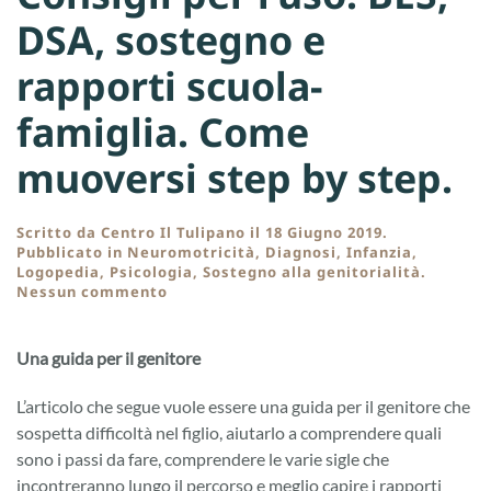
DSA, sostegno e
rapporti scuola-
famiglia. Come
muoversi step by step.
Scritto da
Centro Il Tulipano
il
18 Giugno 2019
.
Pubblicato in
Neuromotricità
,
Diagnosi
,
Infanzia
,
Logopedia
,
Psicologia
,
Sostegno alla genitorialità
.
su
Nessun commento
Consigli
per
l’uso:
Una guida per il genitore
BES,
DSA,
L’articolo che segue vuole essere una guida per il genitore che
sostegno
e
sospetta difficoltà nel figlio, aiutarlo a comprendere quali
rapporti
sono i passi da fare, comprendere le varie sigle che
scuola-
incontreranno lungo il percorso e meglio capire i rapporti
famiglia.