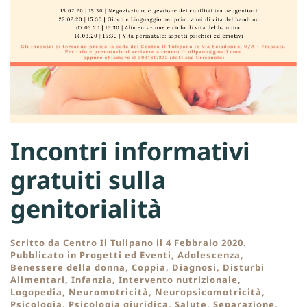
Incontri informativi
gratuiti sulla
genitorialità
Scritto da
Centro Il Tulipano
il
4 Febbraio 2020
.
Pubblicato in
Progetti ed Eventi
,
Adolescenza
,
Benessere della donna
,
Coppia
,
Diagnosi
,
Disturbi
Alimentari
,
Infanzia
,
Intervento nutrizionale
,
Logopedia
,
Neuromotricità
,
Neuropsicomotricità
,
Psicologia
,
Psicologia giuridica
,
Salute
,
Separazione
,