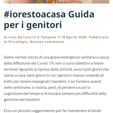
#iorestoacasa Guida
per i genitori
Scritto da
Centro Il Tulipano
il
19 Aprile 2020
. Pubblicato
su
in
Psicologia
.
Nessun commento
#iorestoacasa
Guida
per
Siamo nel bel mezzo di una grave emergenza sanitaria a causa
i
della diffusione del Covid-19, non ci sono obiettivi a breve
genitori
termine riguardo la ripresa delle attività, sono tanti giorni che
siamo a casa, tanti giorni in cui i genitori stanno creando di
tutto per tenere impegnati i bambini. Con l’andare avanti
nelle settimane, si rischia, però, di perdere un po’ la
cognizione del tempo e di trovare sempre più difficoltà nella
gestione dei bambini.
Ecco un piccolo suggerimento per far mantenere ai bimbi