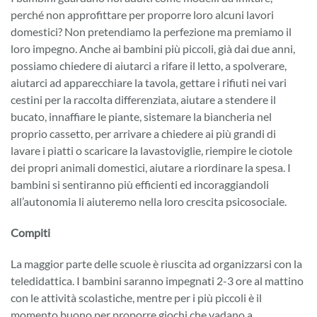
perché non approfittare per proporre loro alcuni lavori
domestici? Non pretendiamo la perfezione ma premiamo il
loro impegno. Anche ai bambini più piccoli, già dai due anni,
possiamo chiedere di aiutarci a rifare il letto, a spolverare,
aiutarci ad apparecchiare la tavola, gettare i rifiuti nei vari
cestini per la raccolta differenziata, aiutare a stendere il
bucato, innaffiare le piante, sistemare la biancheria nel
proprio cassetto, per arrivare a chiedere ai più grandi di
lavare i piatti o scaricare la lavastoviglie, riempire le ciotole
dei propri animali domestici, aiutare a riordinare la spesa. I
bambini si sentiranno più efficienti ed incoraggiandoli
all’autonomia li aiuteremo nella loro crescita psicosociale.
Compiti
La maggior parte delle scuole è riuscita ad organizzarsi con la
teledidattica. I bambini saranno impegnati 2-3 ore al mattino
con le attività scolastiche, mentre per i più piccoli è il
momento buono per proporre giochi che vadano a