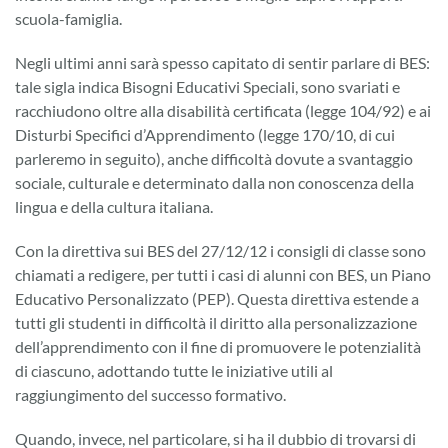
Come
scuola-famiglia.
muoversi
step
Negli ultimi anni sarà spesso capitato di sentir parlare di BES:
by
tale sigla indica Bisogni Educativi Speciali, sono svariati e
step.
racchiudono oltre alla disabilità certificata (legge 104/92) e ai
Disturbi Specifici d’Apprendimento (legge 170/10, di cui
parleremo in seguito), anche difficoltà dovute a svantaggio
sociale, culturale e determinato dalla non conoscenza della
lingua e della cultura italiana.
Con la direttiva sui BES del 27/12/12 i consigli di classe sono
chiamati a redigere, per tutti i casi di alunni con BES, un Piano
Educativo Personalizzato (PEP). Questa direttiva estende a
tutti gli studenti in difficoltà il diritto alla personalizzazione
dell’apprendimento con il fine di promuovere le potenzialità
di ciascuno, adottando tutte le iniziative utili al
raggiungimento del successo formativo.
Quando, invece, nel particolare, si ha il dubbio di trovarsi di