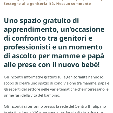
su
Sostegno alla genitorialità
.
Nessun commento
Incontri
informativi
gratuiti
Uno spazio gratuito di
sulla
genitorialit
apprendimento, un’occasione
di confronto tra genitori e
professionisti e un momento
di ascolto per mamme e papà
alle prese con il nuovo bebè!
Gli incontri informativi gratuiti sulla genitorialità hanno lo
scopo di creare uno spazio di condivisione tra mamme, papà e
gli esperti del settore nelle varie tematiche che interessano le
prime fasi della vita del bambino.
Gli incontri si terranno presso la sede del Centro Il Tulipano
in via Sciadonna 9/A e avranno una durata di circa due ore