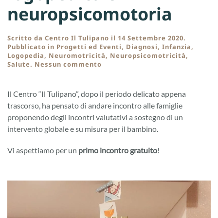
neuropsicomotoria
Scritto da
Centro Il Tulipano
il
14 Settembre 2020
.
Pubblicato in
Progetti ed Eventi
,
Diagnosi
,
Infanzia
,
Logopedia
,
Neuromotricità
,
Neuropsicomotricità
,
su
Salute
.
Nessun commento
Pacchetto
valutazione
logopedica
Il Centro “Il Tulipano”, dopo il periodo delicato appena
e
trascorso, ha pensato di andare incontro alle famiglie
neuropsicomotoria
proponendo degli incontri valutativi a sostegno di un
intervento globale e su misura per il bambino.
Vi aspettiamo per un
primo incontro gratuito
!