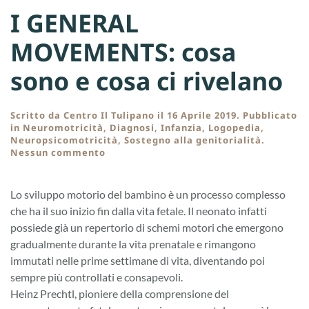
I GENERAL
MOVEMENTS: cosa
sono e cosa ci rivelano
Scritto da
Centro Il Tulipano
il
16 Aprile 2019
. Pubblicato
in
Neuromotricità
,
Diagnosi
,
Infanzia
,
Logopedia
,
Neuropsicomotricità
,
Sostegno alla genitorialità
.
su
Nessun commento
I
GENERAL
MOVEMENTS:
Lo sviluppo motorio del bambino è un processo complesso
cosa
che ha il suo inizio fin dalla vita fetale. Il neonato infatti
sono
e
possiede già un repertorio di schemi motori che emergono
cosa
gradualmente durante la vita prenatale e rimangono
ci
immutati nelle prime settimane di vita, diventando poi
rivelano
sempre più controllati e consapevoli.
Heinz Prechtl, pioniere della comprensione del